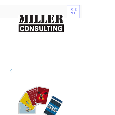
ME
NU